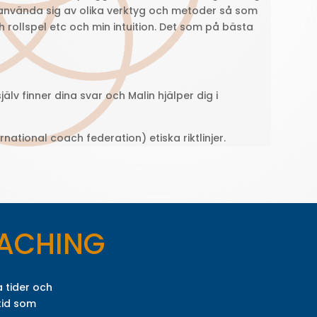
använda sig av olika verktyg och metoder så som
ch rollspel etc och min intuition. Det som på bästa
älv finner dina svar och Malin hjälper dig i
rnational coach federation) etiska riktlinjer.
OACHING
a tider och
tid som