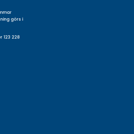
timmar
ning görs i
r 123 228