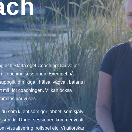
ach
ng och Starta eget Coaching. Du väljer
om coaching sessionen. Exempel på
uppgift, din ikigai, hälsa, vägval, balans i
ett mål för coachingen. Vi kan också
mmans när vi ses.
 du som klient som gör jobbet, som själv
cessen dit. Under sessionen kommer vi att
 visualisering, rollspel etc. Vi utforskar