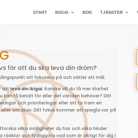
START
IKIGAI
BOK
TJÄNSTER
NG
ävs för att du ska leva din dröm?
tgångspunkt att fokusera på och sätter ett mål.
r att
leva din ikigai
. Kanske vill du få mer klarhet
u kan få betalt för eller det världen behöver? Ditt
ringar och prioriteringar eller att ta fram en
eller om skav. Ditt fokus kommer att spegla var på
orska vilka möjligheter du har och vilka hinder
 rädslor och tydliggöra vad som är viktigt för dig i