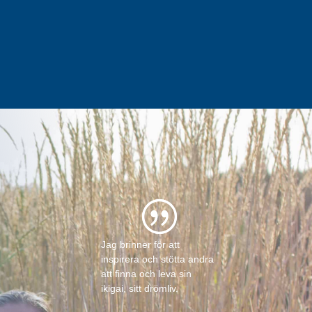
Jag brinner för att
inspirera och stötta andra
att finna och leva sin
ikigai, sitt drömliv.