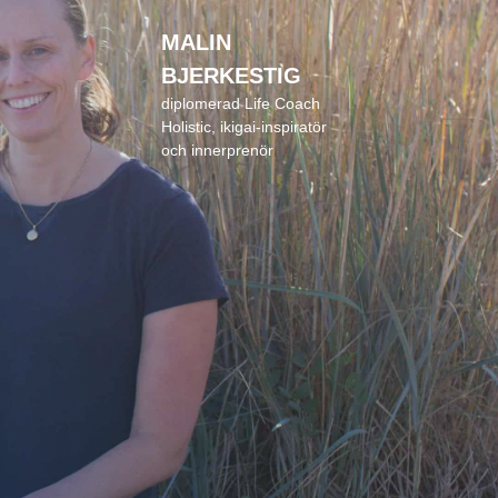
MALIN
BJERKESTIG
diplomerad Life Coach
Holistic, ikigai-inspiratör
och innerprenör