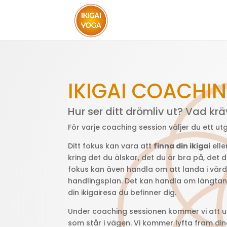
IKIGAI COACHI
Hur ser ditt drömliv ut? Vad kr
För varje coaching session väljer du ett u
Ditt fokus kan vara att
finna din ikigai
elle
kring det du älskar, det du är bra på, det d
fokus kan även handla om att landa i värde
handlingsplan. Det kan handla om längtan 
din ikigairesa du befinner dig.
Under coaching sessionen kommer vi att utf
som står i vägen. Vi kommer lyfta fram dina