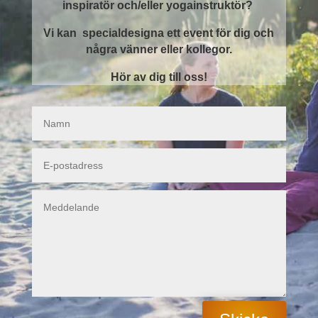
inspiratör och/eller yogainstruktör?
Vi kan specialdesigna ett event för dig och
några vänner eller kollegor.
Hör av dig till oss!