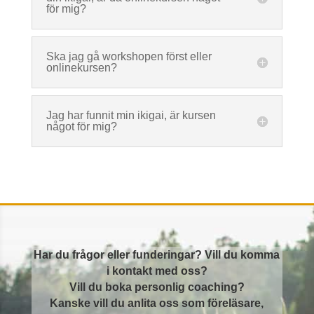
för mig?
Ska jag gå workshopen först eller
onlinekursen?
Jag har funnit min ikigai, är kursen
något för mig?
Har du frågor eller funderingar? Vill du komma
i kontakt med oss?
Vill du boka personlig coaching?
Kanske vill du
anlita oss som föreläsare,