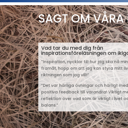
SAGT OM VÅRA
Vad tar du med dig från
inspirationsföreläsningen om ikig
”Inspiration, nycklar till hur jag ska nå m
framåt, hopp om att jag kan styra mitt liv
riktningen som jag vill!”
”Det var härliga övningar och härligt med
positiva feedback till varandra! Viktigt m
reflektion över vad som är viktigt i livet 
balans.”