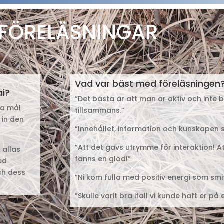
 FÖRELÄSNINGAR
Vad var bäst med föreläsningen
ai?
”Det bästa är att man är aktiv och inte b
ina mål
tillsammans.”
 in den
”Innehållet, information och kunskapen 
”Att det gavs utrymme för interaktion! A
 allas
fanns en glöd!”
ed
och dess
”Ni kom fulla med positiv energi som smit
”Skulle varit bra ifall vi kunde haft er p