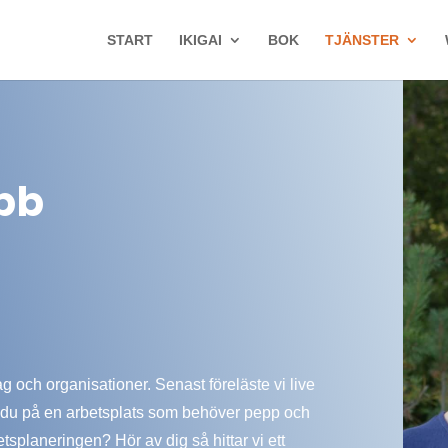
START
IKIGAI
BOK
TJÄNSTER
obb
ag och organisationer. Senast föreläste vi live
 du på en arbetsplats som behöver pepp och
tsplaneringen? Hör av dig så hittar vi ett