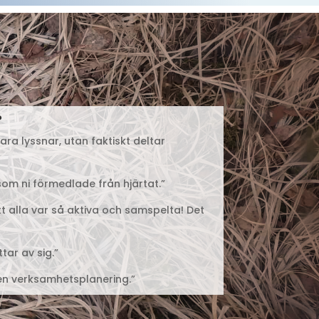
?
ara lyssnar, utan faktiskt deltar
som ni förmedlade från hjärtat.”
tt alla var så aktiva och samspelta! Det
tar av sig.”
å en verksamhetsplanering.”